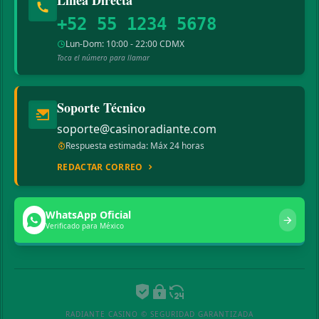
Línea Directa
+52 55 1234 5678
Lun-Dom: 10:00 - 22:00 CDMX
Toca el número para llamar
Soporte Técnico
soporte@casinoradiante.com
Respuesta estimada: Máx 24 horas
REDACTAR CORREO
WhatsApp Oficial
Verificado para México
RADIANTE CASINO © SEGURIDAD GARANTIZADA