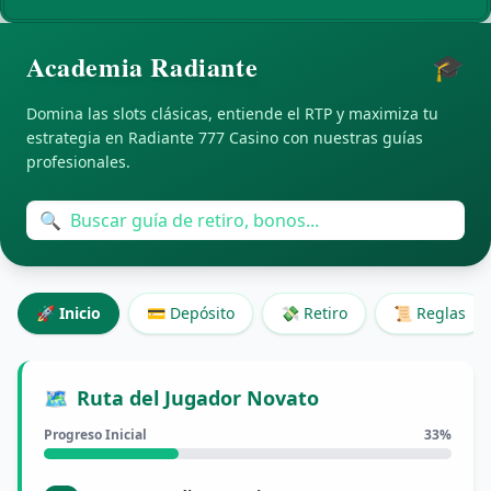
Academia Radiante
🎓
Domina las slots clásicas, entiende el RTP y maximiza tu
estrategia en Radiante 777 Casino con nuestras guías
profesionales.
🔍
🚀 Inicio
💳 Depósito
💸 Retiro
📜 Reglas
🗺️
Ruta del Jugador Novato
Progreso Inicial
33%