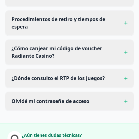
Para garantizar el rendimiento óptimo en slots como
Procedimientos de retiro y tiempos de
Radiante 777:
+
espera
Descargue el archivo oficial desde nuestro sitio.
Habilite "Orígenes desconocidos" en la configuración
Los retiros se procesan bajo protocolos estrictos de
de seguridad de su dispositivo.
¿Cómo canjear mi código de voucher
seguridad. Las transferencias bancarias tardan de 24 a
+
Ejecute el instalador. La aplicación está optimizada
Radiante Casino?
48 horas hábiles. Las billeteras electrónicas suelen ser
para bajo consumo de datos.
inmediatas tras la aprobación interna. Se requiere
verificación KYC previa al primer retiro.
Ingrese a su perfil y seleccione la sección "Bonos".
+
¿Dónde consulto el RTP de los juegos?
Introduzca el código alfanumérico exactamente como
aparece. Si tiene un bono sin depósito, este se
acreditará automáticamente en su saldo de
En Radiante Casino promovemos la transparencia.
bonificación sujeto al rollover estipulado
+
Olvidé mi contraseña de acceso
Dentro de cada slot, haga clic en el ícono de
(generalmente x30).
información (i) o engranaje. Allí encontrará la tabla de
pagos técnica y el porcentaje de Retorno al Jugador
Por seguridad, no enviamos contraseñas por correo.
(RTP) teórico certificado.
Utilice el enlace "¿Olvidó su contraseña?" en la pantalla
de inicio de sesión. Recibirá un enlace temporal seguro
¿Aún tienes dudas técnicas?
🎧
a su correo registrado para restablecer sus